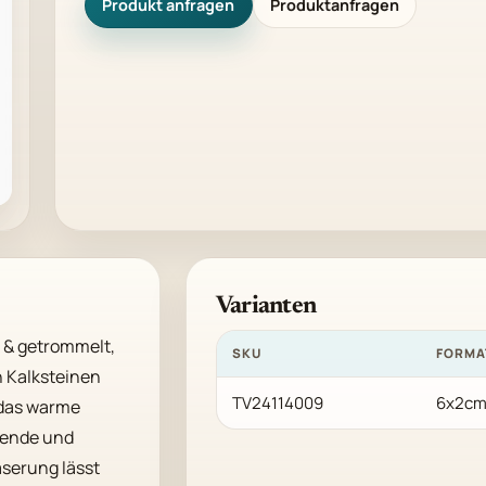
Produkt anfragen
Produktanfragen
Varianten
 & getrommelt, 
SKU
FORMA
 Kalksteinen 
TV24114009
6x2cm
 das warme 
lende und 
serung lässt 