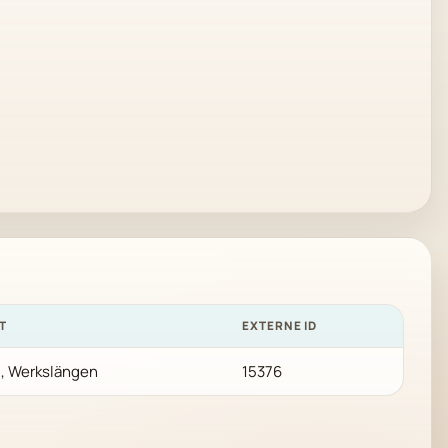
T
EXTERNE ID
, Werkslängen
15376