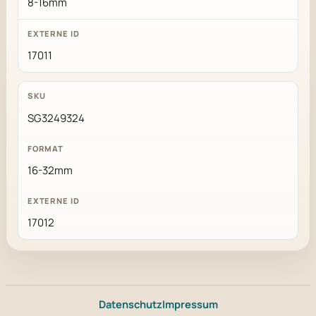
8-16mm
17011
SG3249324
16-32mm
17012
Datenschutz
Impressum