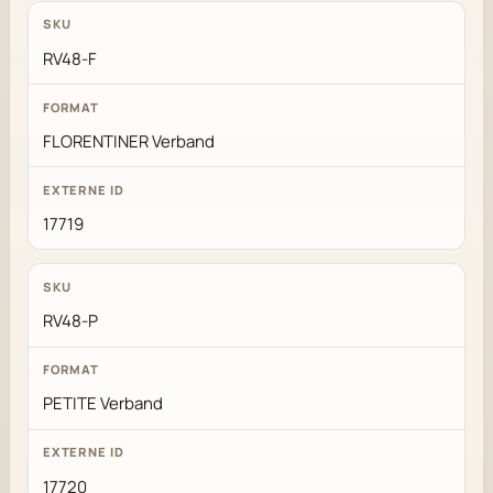
RV48-F
FLORENTINER Verband
17719
RV48-P
PETITE Verband
17720