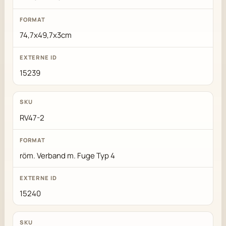
74,7x49,7x3cm
15239
RV47-2
röm. Verband m. Fuge Typ 4
15240