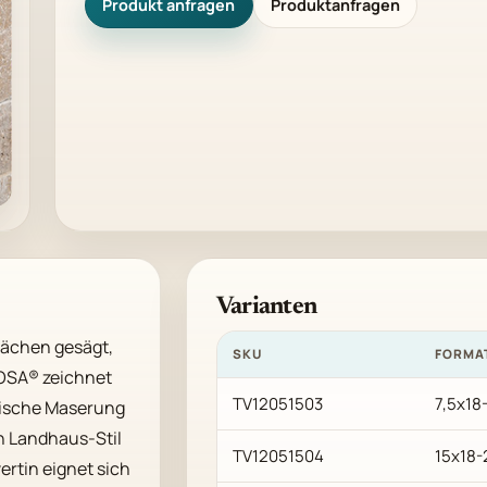
Produkt anfragen
Produktanfragen
Varianten
lächen gesägt, 
SKU
FORMA
SA® zeichnet 
TV12051503
7,5x1
pische Maserung 
 Landhaus-Stil 
TV12051504
15x18
rtin eignet sich 