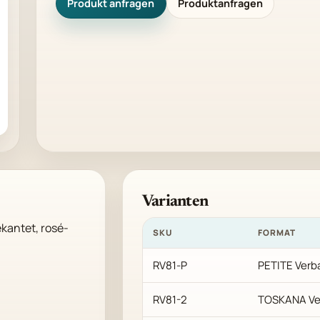
Produkt anfragen
Produktanfragen
Varianten
ekantet, rosé-
SKU
FORMAT
RV81-P
PETITE Verb
RV81-2
TOSKANA Ve