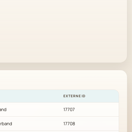
EXTERNE ID
and
17707
rband
17708