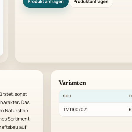
Produkt anfragen
Produktanfragen
Varianten
rstet, sonst 
SKU
F
harakter: Das 
TM11007021
6
en Naturstein 
nes Sortiment 
aftsbau auf 