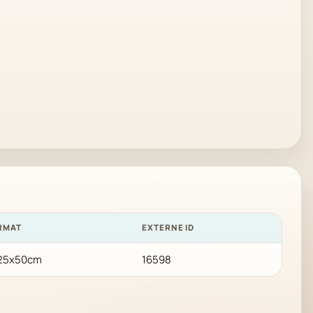
RMAT
EXTERNE ID
25x50cm
16598