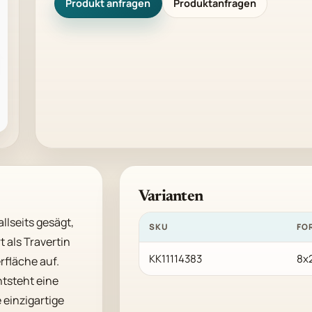
Produkt anfragen
Produktanfragen
Varianten
llseits gesägt, 
SKU
FO
als Travertin 
KK11114383
8x
fläche auf. 
tsteht eine 
einzigartige 