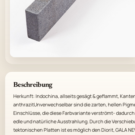
Beschreibung
Herkunft: Indochina, allseits gesägt & geflammt, Kanten
anthrazitUnverwechselbar sind die zarten, hellen Pigme
Einschlüsse, die diese Farbvariante verströmt- dadurch 
edle und natürliche Ausstrahlung. Durch die Verschiebu
tektonischen Platten ist es möglich den Diorit, GALA N