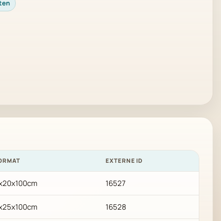
ten
ORMAT
EXTERNE ID
x20x100cm
16527
x25x100cm
16528