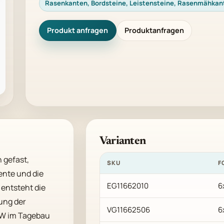
Rasenkanten, Bordsteine, Leistensteine, Rasenmähkan
Produkt anfragen
Produktanfragen
Varianten
 gefast, 
SKU
F
nte und die 
EG11662010
6
entsteht die 
ng der 
VG11662506
6
EW im Tagebau 