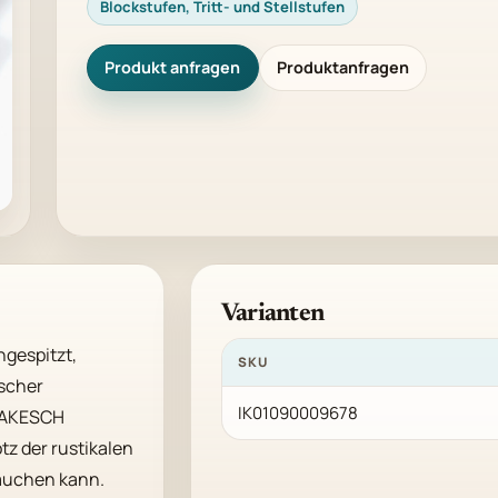
Blockstufen, Tritt- und Stellstufen
Produkt anfragen
Produktanfragen
Varianten
gespitzt, 
SKU
scher 
IK01090009678
AKESCH 
z der rustikalen 
auchen kann.