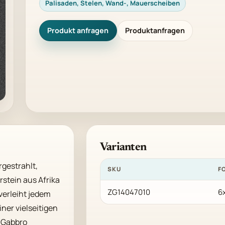
Palisaden, Stelen, Wand-, Mauerscheiben
Produkt anfragen
Produktanfragen
Varianten
gestrahlt, 
SKU
F
stein aus Afrika 
ZG14047010
6
erleiht jedem 
er vielseitigen 
Gabbro  