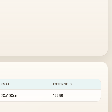
ORMAT
EXTERNE ID
x20x100cm
17768