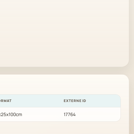
ORMAT
EXTERNE ID
x25x100cm
17764