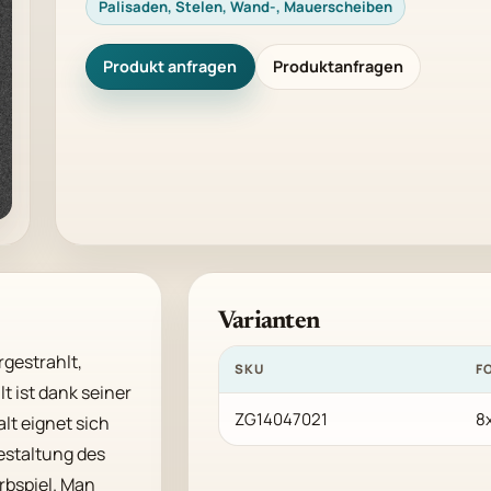
Palisaden, Stelen, Wand-, Mauerscheiben
Produkt anfragen
Produktanfragen
Varianten
gestrahlt, 
SKU
F
 ist dank seiner 
ZG14047021
8
t eignet sich 
estaltung des 
rbspiel. Man 