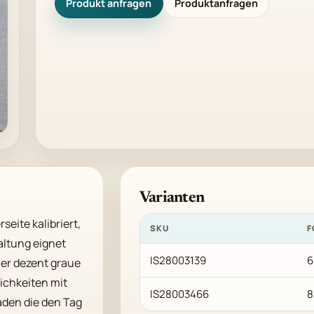
Produkt anfragen
Produktanfragen
Varianten
eite kalibriert, 
SKU
F
ltung eignet 
IS28003139
6
er dezent graue 
chkeiten mit 
IS28003466
8
den die den Tag 