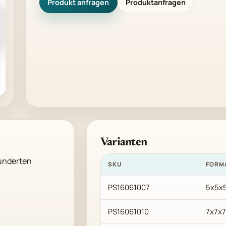
Produkt anfragen
Produktanfragen
Varianten
underten 
SKU
FORM
PS16061007
5x5x5
PS16061010
7x7x7